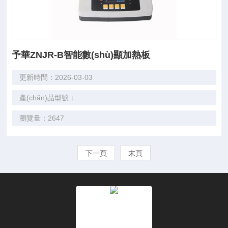
予華ZNJR-B智能數(shù)顯加熱板
更新時間：2026-03-03
產(chǎn)品型號：
瀏覽量：2647
下一頁
末頁