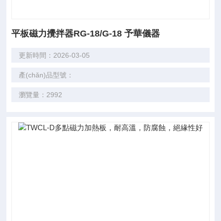
平板磁力攪拌器RG-18/G-18 予華儀器
更新時間：2026-03-05
產(chǎn)品型號：
瀏覽量：2992