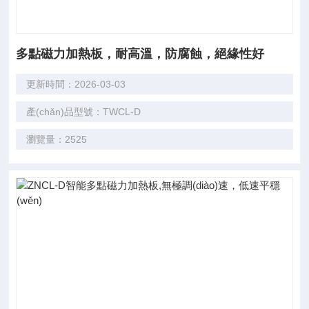
多點磁力加熱板，耐高溫，防腐蝕，絕緣性好
更新時間：2026-03-03
產(chǎn)品型號：TWCL-D
瀏覽量：2525